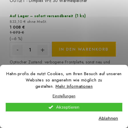
OUTLET - Dimplex VFE 30 Wärmespeicher
(1 ks)
Auf Lager – sofort versandbereit
833,10 € ohne MwSt.
1 008 €
1 073 €
(–6 %)
IN DEN WARENKORB
Optischer Zustand: verbogene Frontplatte, sonst neu und
unbenutzt Zubehör: komplett Box: ja
Hahn-profis.de nutzt Cookies, um Ihren Besuch auf unseren
Websites so angenehm wie möglich zu
Art.-Nr.:
OUTLET-2025-14-2
gestalten.
Mehr Informationen
Einstellungen
Akzeptieren
Ablehnen