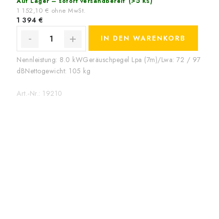
(>5 ks)
Auf Lager – sofort versandbereit
1 152,10 € ohne MwSt.
1 394 €
IN DEN WARENKORB
Nennleistung: 8.0 kWGeräuschpegel Lpa (7m)/Lwa: 72 / 97
dBNettogewicht: 105 kg
Art.-Nr.:
19210