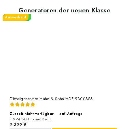
Generatoren der neuen Klasse
Ausverkauf
Neue Klasse
Neue Klasse
Neue Klasse
Neue Klasse
Neue Klasse
Neue Klasse
STAGE 5
STAGE 5
STAGE 5
Dieselgenerator Hahn & Sohn HDE 9300SS3
Zurzeit nicht verfügbar – auf Anfrage
1 924,80 € ohne MwSt.
2 329 €