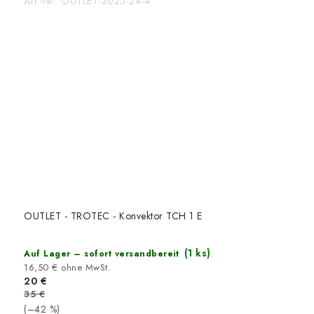
Art.-Nr.:
OUTLET-2025-24-4
OUTLET - TROTEC - Konvektor TCH 1 E
(1 ks)
Auf Lager – sofort versandbereit
16,50 € ohne MwSt.
20 €
35 €
(–42 %)