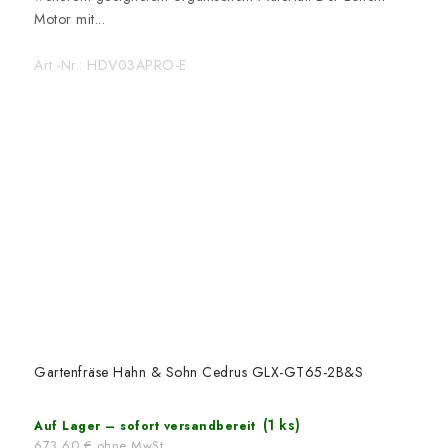
Motor mit...
Art.-Nr.:
HDV03APRO-E
Gartenfräse Hahn & Sohn Cedrus GLX-GT65-2B&S
(1 ks)
Auf Lager – sofort versandbereit
673,60 € ohne MwSt.