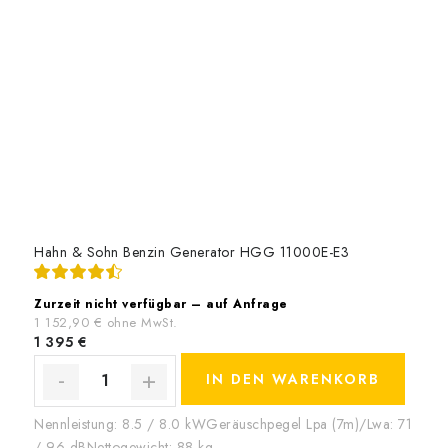
Hahn & Sohn Benzin Generator HGG 11000E-E3
Zurzeit nicht verfügbar – auf Anfrage
1 152,90 € ohne MwSt.
1 395 €
IN DEN WARENKORB
Nennleistung: 8.5 / 8.0 kWGeräuschpegel Lpa (7m)/Lwa: 71
/ 96 dBNettogewicht: 88 kg