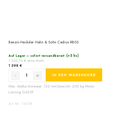
Benzin-Häcksler Hahn & Sohn Cedrus RB03
(>5 ks)
Auf Lager – sofort versandbereit
1 320,70 € ohne MwSt.
1 598 €
IN DEN WARENKORB
Max. Astdurchmesser: 120 mmGewicht: 200 kg Motor:
Loncing G420F
Art.-Nr.:
16378