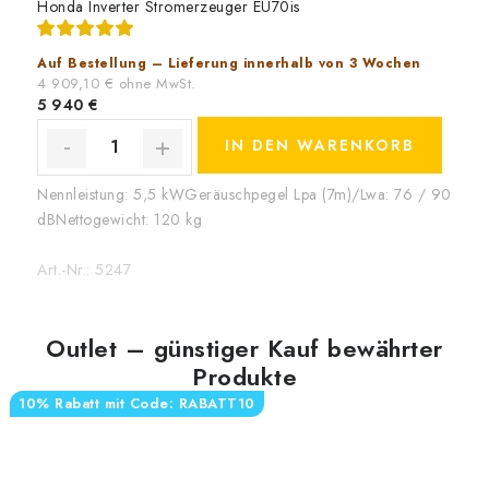
Honda Inverter Stromerzeuger EU70is
Auf Bestellung – Lieferung innerhalb von 3 Wochen
4 909,10 € ohne MwSt.
5 940 €
IN DEN WARENKORB
Nennleistung: 5,5 kWGeräuschpegel Lpa (7m)/Lwa: 76 / 90
dBNettogewicht: 120 kg
Art.-Nr.:
5247
Outlet – günstiger Kauf bewährter
Produkte
10% Rabatt mit Code: RABATT10