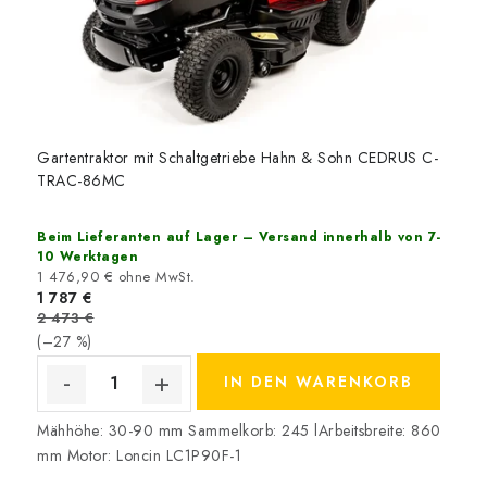
OUTLET
REKLAMATIONEN
IMPRESSUM
Gartentraktor mit Schaltgetriebe Hahn & Sohn CEDRUS C-
KONTAKT
TRAC-86MC
MARKEN
Beim Lieferanten auf Lager – Versand innerhalb von 7-
10 Werktagen
1 476,90 € ohne MwSt.
AGB & Kundeninformationen
Datenschutzerklärung (GDPR)
1 787 €
2 473 €
Impressum
(–27 %)
IN DEN WARENKORB
Mähhöhe: 30-90 mm Sammelkorb: 245 lArbeitsbreite: 860
mm Motor: Loncin LC1P90F-1