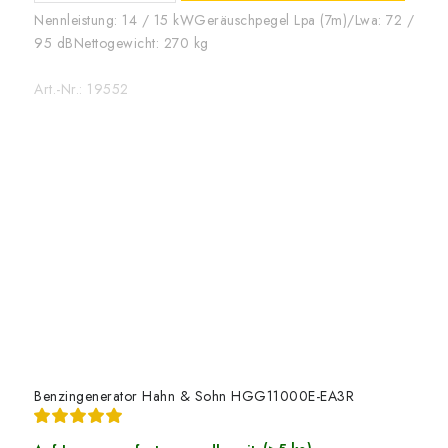
Nennleistung: 14 / 15 kWGeräuschpegel Lpa (7m)/Lwa: 72 /
95 dBNettogewicht: 270 kg
Art.-Nr.:
19552
Benzingenerator Hahn & Sohn HGG11000E-EA3R