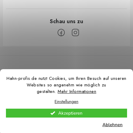
F
u
ß
z
Hahn-profis.de nutzt Cookies, um Ihren Besuch auf unseren
e
Websites so angenehm wie möglich zu
i
gestalten.
Mehr Informationen
l
Einstellungen
e
Copyright 2026
Hahn Profis
. Alle Rechte vorbehalten.
Cookie-Einstellungen
Akzeptieren
ändern
Ablehnen
Erstellt von Shoptet Premium