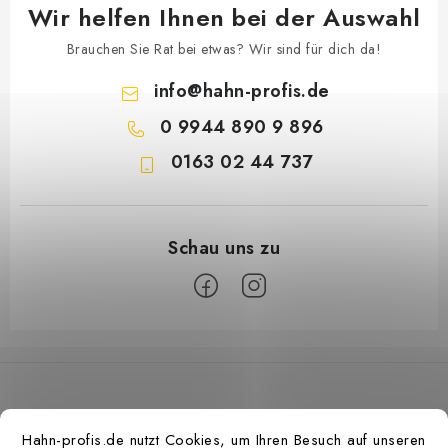
Wir helfen Ihnen bei der Auswahl
Brauchen Sie Rat bei etwas? Wir sind für dich da!
info
@
hahn-profis.de
0 9944 890 9 896
0163 02 44 737
F
u
ß
z
Hahn-profis.de nutzt Cookies, um Ihren Besuch auf unseren