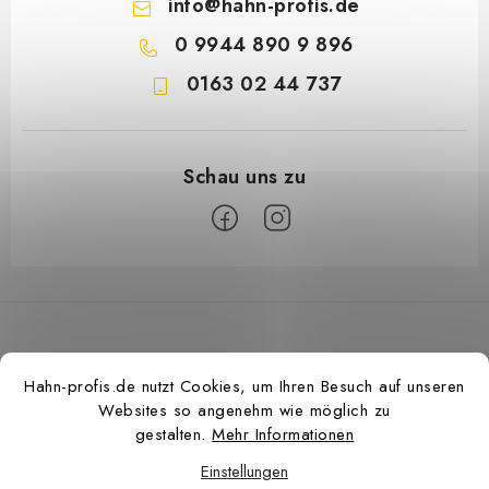
info
@
hahn-profis.de
0 9944 890 9 896
0163 02 44 737
F
u
ß
z
Hahn-profis.de nutzt Cookies, um Ihren Besuch auf unseren
e
Websites so angenehm wie möglich zu
i
gestalten.
Mehr Informationen
l
Einstellungen