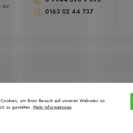
h da!
0163 02 44 737
t Cookies, um Ihren Besuch auf unseren Websites so
ch zu gestalten.
Mehr Informationen
pyright 2026
Hahn Profis
. Alle Rechte vorbehalten.
Cookie-Einstellungen änd
Erstellt von Shoptet Premium