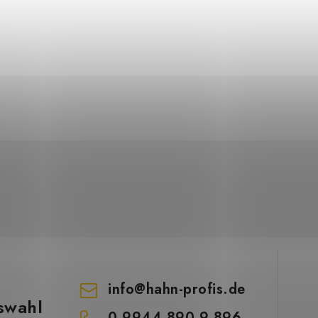
info
@
hahn-profis.de
swahl
0 9944 890 9 896