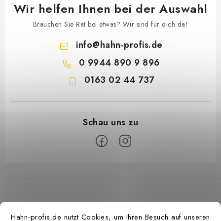
Wir helfen Ihnen bei der Auswahl
Brauchen Sie Rat bei etwas? Wir sind für dich da!
info
@
hahn-profis.de
0 9944 890 9 896
0163 02 44 737
F
u
ß
z
Hahn-profis.de nutzt Cookies, um Ihren Besuch auf unseren