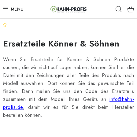
Zum
Such
Inhalt
springen
Startseite
GENERATOREN
Ersatzteile Könner & Söhnen
GARTENTECHNIK
BAUGERÄTE
Wenn Sie Ersatzteile für Könner & Söhnen Produkte
suchen, die wir nicht auf Lager haben, können Sie hier die
AKKU-WERKZEUGE
Datei mit den Zeichnungen aller Teile des Produkts nach
Modell auswählen. Dort können Sie das gewünschte Teil
LÜFTUNGSTECHNIK
finden. Dann mailen Sie uns den Code des Ersatzteils
zusammen mit dem Modell Ihres Geräts an
info@hahn-
HEIZUNGEN
profis.de
, damit wir es für Sie direkt beim Hersteller
bestellen können.
ELEKTRISCHE KAMINE