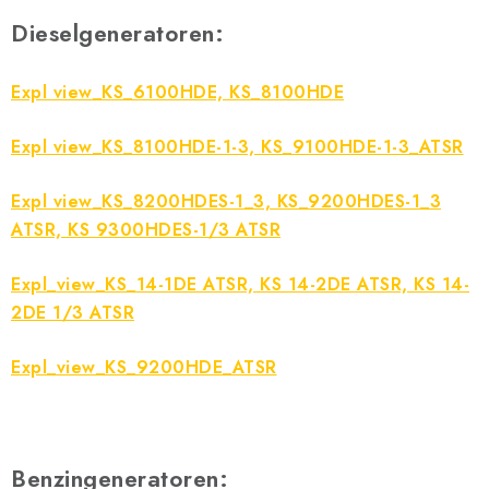
OUTLET
Dieselgeneratoren:
REKLAMATIONEN
Expl view_KS_6100HDE, KS_8100HDE
IMPRESSUM
Expl view_KS_8100HDE-1-3, KS_9100HDE-1-3_ATSR
KONTAKT
Expl view_KS_8200HDES-1_3, KS_9200HDES-1_3
MARKEN
ATSR, KS 9300HDES-1/3 ATSR
Expl_view_KS_14-1DE ATSR, KS 14-2DE ATSR, KS 14-
AGB & Kundeninformationen
Datenschutzerklärung (GDPR)
2DE 1/3 ATSR
Impressum
Expl_view_KS_9200HDE_ATSR
Benzingeneratoren: