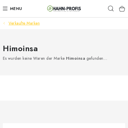
Zum
Such
Inhalt
springen
Verkaufte Marken
GENERATOREN
GARTENTECHNIK
Himoinsa
BAUGERÄTE
Es wurden keine Waren der Marke
Himoinsa
gefunden....
AKKU-WERKZEUGE
LÜFTUNGSTECHNIK
HEIZUNGEN
ELEKTRISCHE KAMINE