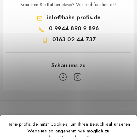
Brauchen Sie Rat bei etwas? Wir sind für dich da!
info
@
hahn-profis.de
0 9944 890 9 896
0163 02 44 737
F
u
ß
z
Hahn-profis.de nutzt Cookies, um Ihren Besuch auf unseren
e
Websites so angenehm wie möglich zu