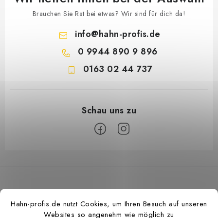
Brauchen Sie Rat bei etwas? Wir sind für dich da!
info
@
hahn-profis.de
0 9944 890 9 896
0163 02 44 737
F
u
ß
z
Hahn-profis.de nutzt Cookies, um Ihren Besuch auf unseren
e
Websites so angenehm wie möglich zu