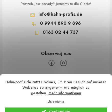
Potrzebujesz porady? Jesteśmy tu dla Ciebie!
info
@
hahn-profis.de
0 9944 890 9 896
0163 02 44 737
S
Hahn-profis.de nutzt Cookies, um Ihren Besuch auf unseren
t
Websites so angenehm wie möglich zu
o
gestalten.
Mehr Informationen
p
Ustawienia
k
Copyright 2026
Hahn Profis
. Wszystkie prawa zastrzeżone.
Edytuj ustawienia
Zgadzam się