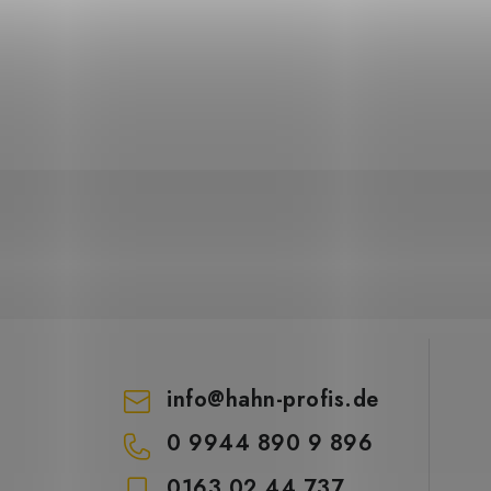
info
@
hahn-profis.de
0 9944 890 9 896
0163 02 44 737