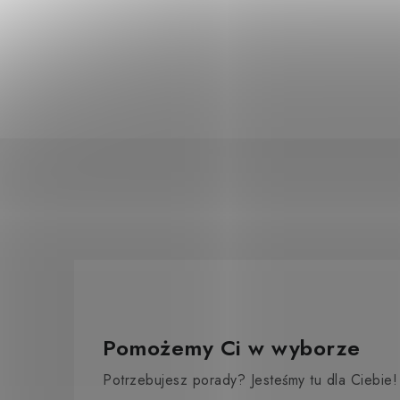
Pomożemy Ci w wyborze
Potrzebujesz porady? Jesteśmy tu dla Ciebie!