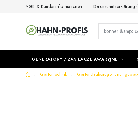
Przejść
AGB & Kundeninformationen
Datenschutzerklärung
do
treści
GENERATORY / ZASILACZE AWARYJNE
Home
Gartentechnik
Gartenstaubsauger und -gebläs