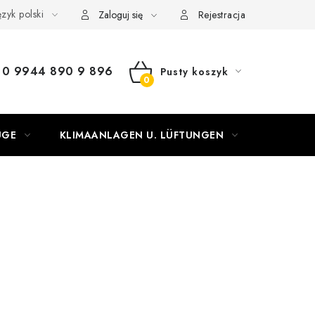
zyk polski
Zaloguj się
Rejestracja
0 9944 890 9 896
Pusty koszyk
KOSZYK
UGE
KLIMAANLAGEN U. LÜFTUNGEN
OGRZEW