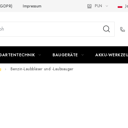
PLN
Ję
 (GDPR)
Impressum
GARTENTECHNIK
BAUGERÄTE
AKKU-WERKZE
e
Benzin-Laubbläser und -Laubsauger