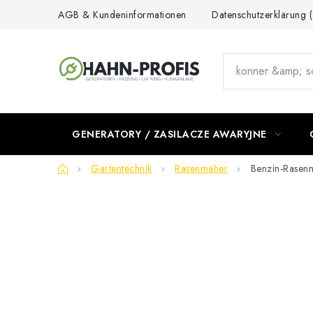
Przejść
AGB & Kundeninformationen
Datenschutzerklärung
do
treści
GENERATORY / ZASILACZE AWARYJNE
Home
Gartentechnik
Rasenmäher
Benzin-Rasen