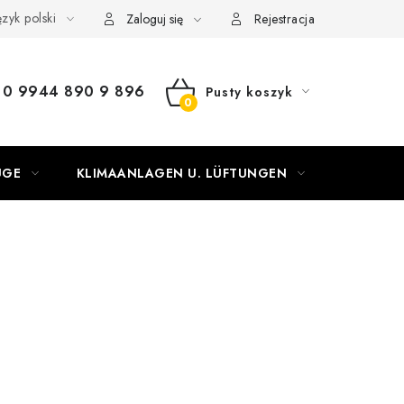
zyk polski
Zaloguj się
Rejestracja
0 9944 890 9 896
Pusty koszyk
KOSZYK
UGE
KLIMAANLAGEN U. LÜFTUNGEN
OGRZEW