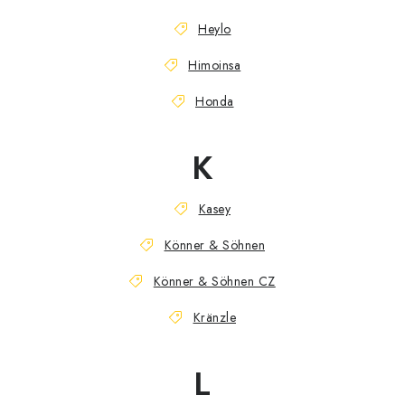
Heylo
Himoinsa
Honda
K
Kasey
Könner & Söhnen
Könner & Söhnen CZ
Kränzle
L