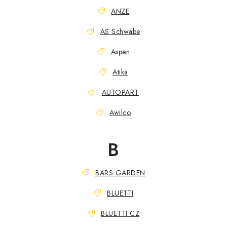
OUTLET
ANZE
REKLAMACJE
AS Schwabe
Aspen
IMPRESSUM
Atika
KONTAKT
AUTOPART
MARKI
Awilco
AGB & Kundeninformationen
Datenschutzerklärung (GDPR)
B
Impressum
BARS GARDEN
BLUETTI
BLUETTI CZ