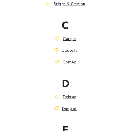
Briggs & Stratton
C
Carspa
Cocosity
ComAp
D
Dehray
Dimplex
E