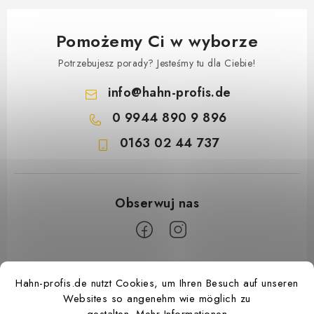
Pomożemy Ci w wyborze
Potrzebujesz porady? Jesteśmy tu dla Ciebie!
info
@
hahn-profis.de
0 9944 890 9 896
0163 02 44 737
S
Hahn-profis.de nutzt Cookies, um Ihren Besuch auf unseren
t
Websites so angenehm wie möglich zu
o