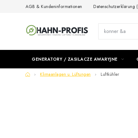
Przejść
AGB & Kundeninformationen
Datenschutzerklärung
do
treści
GENERATORY / ZASILACZE AWARYJNE
Home
Klimaanlagen u. Lüftungen
Luftkühler