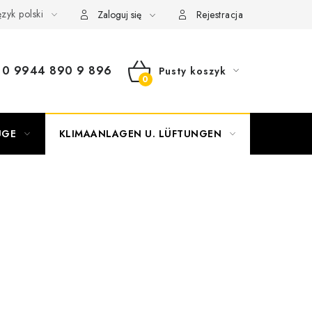
zyk polski
Zaloguj się
Rejestracja
0 9944 890 9 896
Pusty koszyk
KOSZYK
UGE
KLIMAANLAGEN U. LÜFTUNGEN
OGRZEW