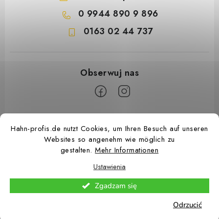
0 9944 890 9 896
0163 02 44 737
S
Hahn-profis.de nutzt Cookies, um Ihren Besuch auf unseren
t
Websites so angenehm wie möglich zu
o
gestalten.
Mehr Informationen
p
Ustawienia
k
Copyright 2026
Hahn Profis
. Wszystkie prawa zastrzeżone.
Edytuj ustawienia
a
Zgadzam się
plików cookie
Odrzucić
Opracował Shoptet Premium