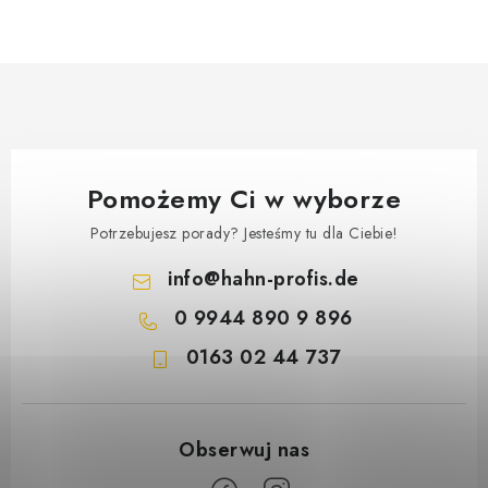
OUTLET
REKLAMACJE
IMPRESSUM
KONTAKT
Pomożemy Ci w wyborze
MARKI
Potrzebujesz porady? Jesteśmy tu dla Ciebie!
info
@
hahn-profis.de
AGB & Kundeninformationen
Datenschutzerklärung (GDPR)
0 9944 890 9 896
Impressum
0163 02 44 737