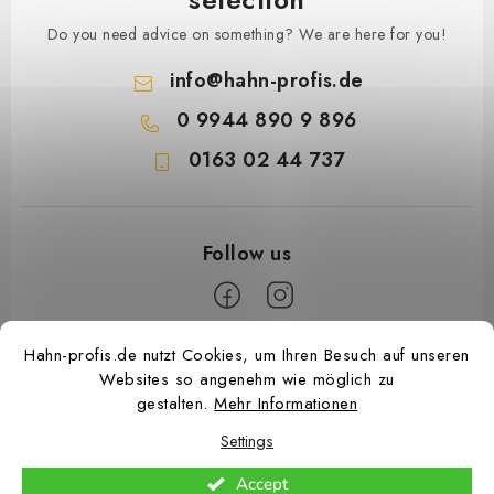
Do you need advice on something? We are here for you!
info
@
hahn-profis.de
0 9944 890 9 896
0163 02 44 737
F
Hahn-profis.de nutzt Cookies, um Ihren Besuch auf unseren
Websites so angenehm wie möglich zu
o
gestalten.
Mehr Informationen
o
Settings
t
e
Accept