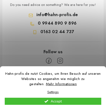
Do you need advice on something? We are here for you!
info
@
hahn-profis.de
0 9944 890 9 896
0163 02 44 737
F
Hahn-profis.de nutzt Cookies, um Ihren Besuch auf unseren
Websites so angenehm wie möglich zu
o
gestalten.
Mehr Informationen
o
Settings
t
e
Accept
Copyright 2026
Hahn Profis
. All rights reserved.
Edit cookie settings