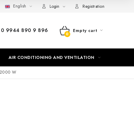
English
Login
Registration
0 9944 890 9 896
Empty cart
SHOPPING
CART
AIR CONDITIONING AND VENTILATION
HEATING
- 2000 W