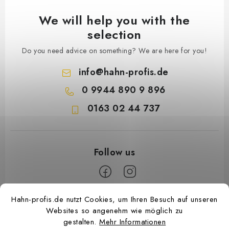
We will help you with the
selection
Do you need advice on something? We are here for you!
info
@
hahn-profis.de
0 9944 890 9 896
0163 02 44 737
F
Hahn-profis.de nutzt Cookies, um Ihren Besuch auf unseren
Websites so angenehm wie möglich zu
o
gestalten.
Mehr Informationen