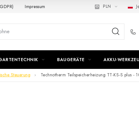
PLN
Ję
 (GDPR)
Impressum
GARTENTECHNIK
BAUGERÄTE
AKKU-WERKZE
nische Steuerung
Technotherm Teilspeicherheizung TT-KS-S plus -