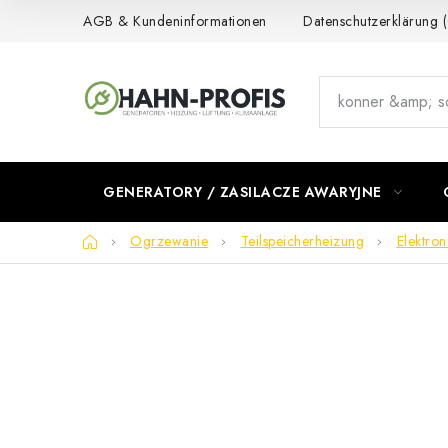
Przejść
AGB & Kundeninformationen
Datenschutzerklärung
do
treści
GENERATORY / ZASILACZE AWARYJNE
Home
Ogrzewanie
Teilspeicherheizung
Elektro