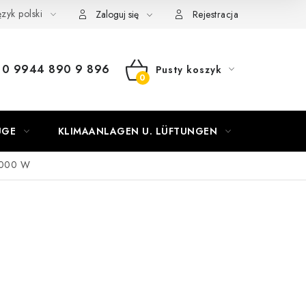
zyk polski
Zaloguj się
Rejestracja
0 9944 890 9 896
Pusty koszyk
KOSZYK
UGE
KLIMAANLAGEN U. LÜFTUNGEN
OGRZEW
 1000 W