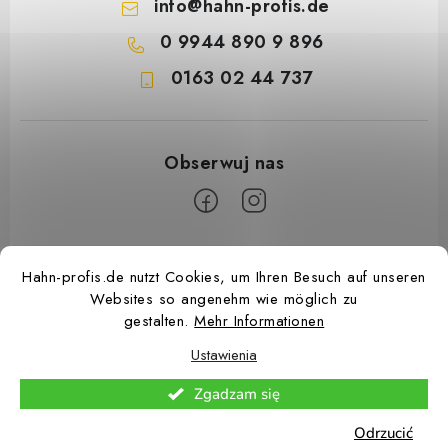
info
@
hahn-profis.de
0 9944 890 9 896
0163 02 44 737
S
Hahn-profis.de nutzt Cookies, um Ihren Besuch auf unseren
t
Websites so angenehm wie möglich zu
o
gestalten.
Mehr Informationen
p
Ustawienia
k
Copyright 2026
Hahn Profis
. Wszystkie prawa zastrzeżone.
Edytuj ustawienia
a
Zgadzam się
plików cookie
Odrzucić
Opracował Shoptet Premium