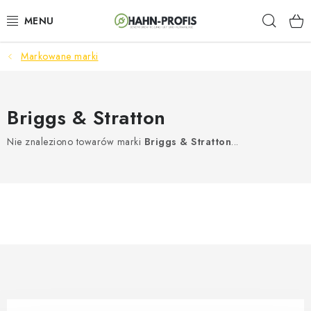
Przejść
Szuka
do
treści
Markowane marki
GENERATORY / ZASILACZE AWARYJNE
GARTENTECHNIK
Briggs & Stratton
BAUGERÄTE
Nie znaleziono towarów marki
Briggs & Stratton
...
AKKU-WERKZEUGE
KLIMAANLAGEN U. LÜFTUNGEN
OGRZEWANIE
ELEKTRISCHE KAMINE