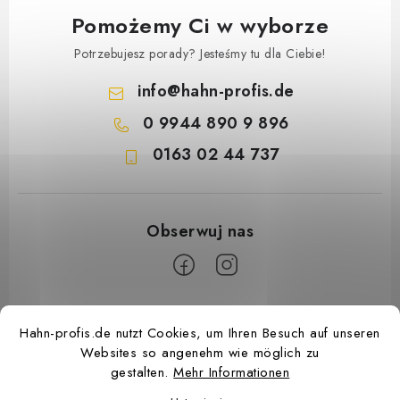
OUTLET
Pomożemy Ci w wyborze
REKLAMACJE
Potrzebujesz porady? Jesteśmy tu dla Ciebie!
info
@
hahn-profis.de
IMPRESSUM
0 9944 890 9 896
KONTAKT
0163 02 44 737
MARKI
AGB & Kundeninformationen
Datenschutzerklärung (GDPR)
Impressum
S
Hahn-profis.de nutzt Cookies, um Ihren Besuch auf unseren
t
Websites so angenehm wie möglich zu
o
gestalten.
Mehr Informationen
p