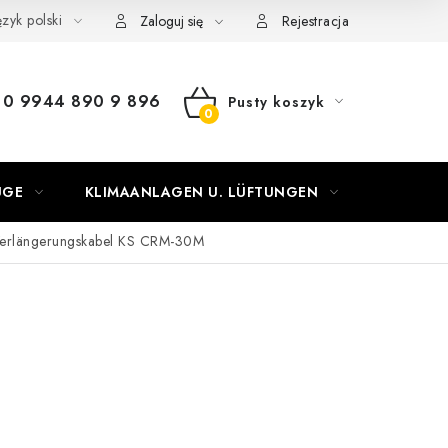
zyk polski
Zaloguj się
Rejestracja
0 9944 890 9 896
Pusty koszyk
KOSZYK
UGE
KLIMAANLAGEN U. LÜFTUNGEN
OGRZEW
erlängerungskabel KS CRM-30M