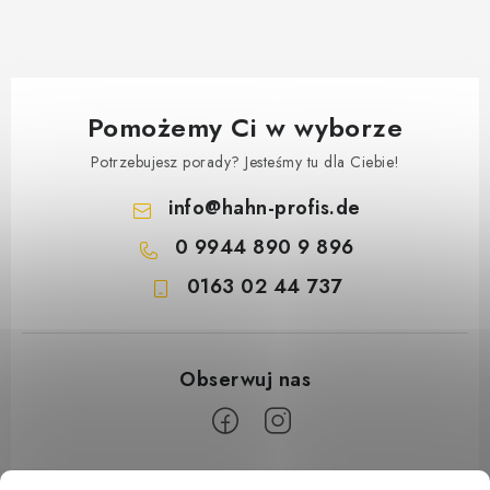
Pomożemy Ci w wyborze
Potrzebujesz porady? Jesteśmy tu dla Ciebie!
info
@
hahn-profis.de
0 9944 890 9 896
0163 02 44 737
S