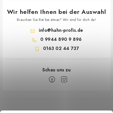
Wir helfen Ihnen bei der Auswahl
Brauchen Sie Rat bei etwas? Wir sind für dich da!
info
@
hahn-profis.de
0 9944 890 9 896
0163 02 44 737
F
u
ß