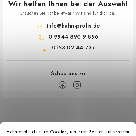
Wir helfen Ihnen bei der Auswahl
Brauchen Sie Rat bei etwas? Wir sind für dich da!
info
@
hahn-profis.de
0 9944 890 9 896
0163 02 44 737
F
u
ß
z
Hahn-profis.de nutzt Cookies, um Ihren Besuch auf unseren