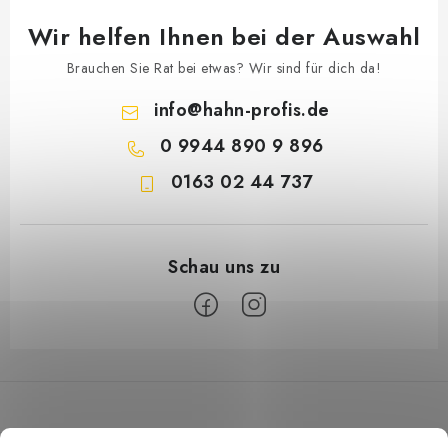
Wir helfen Ihnen bei der Auswahl
Brauchen Sie Rat bei etwas? Wir sind für dich da!
info
@
hahn-profis.de
0 9944 890 9 896
0163 02 44 737
F
u
ß
z