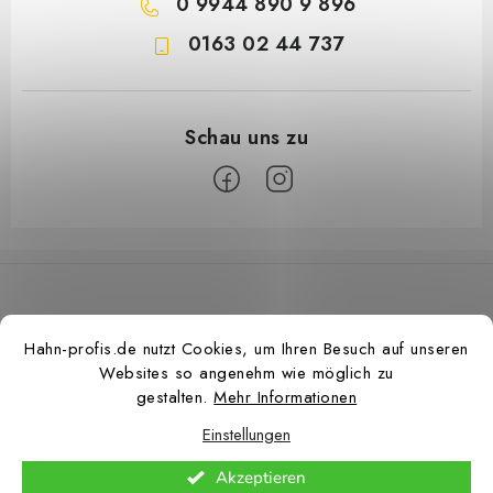
0 9944 890 9 896
0163 02 44 737
F
u
ß
z
Hahn-profis.de nutzt Cookies, um Ihren Besuch auf unseren
e
Websites so angenehm wie möglich zu
i
gestalten.
Mehr Informationen
l
Einstellungen
e
Copyright 2026
Hahn Profis
. Alle Rechte vorbehalten.
Cookie-Einstellungen
Akzeptieren