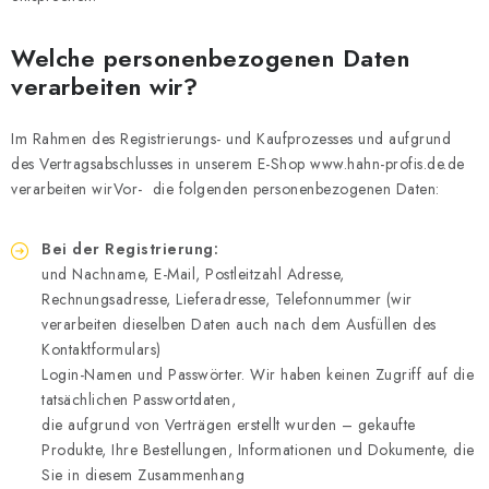
OUTLET
Welche personenbezogenen Daten
REKLAMATIONEN
verarbeiten wir?
IMPRESSUM
Im Rahmen des Registrierungs- und Kaufprozesses und aufgrund
des Vertragsabschlusses in unserem E-Shop
www.hahn-profis.de.de
KONTAKT
verarbeiten wirVor-
die folgenden personenbezogenen Daten:
MARKEN
Bei der Registrierung:
und Nachname, E-Mail, Postleitzahl Adresse,
AGB & Kundeninformationen
Datenschutzerklärung (GDPR)
Rechnungsadresse, Lieferadresse, Telefonnummer (wir
Impressum
verarbeiten dieselben Daten auch nach dem Ausfüllen des
Kontaktformulars)
Login-Namen und Passwörter. Wir haben keinen Zugriff auf die
tatsächlichen Passwortdaten,
die aufgrund von Verträgen erstellt wurden – gekaufte
Produkte, Ihre Bestellungen, Informationen und Dokumente, die
Sie in diesem Zusammenhang