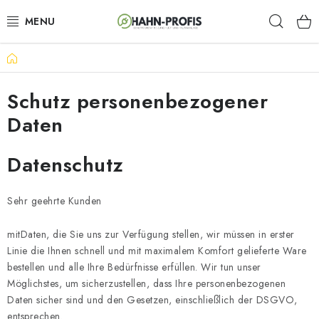
Zum
Such
Inhalt
springen
Startseite
GENERATOREN
Schutz personenbezogener
GARTENTECHNIK
Daten
BAUGERÄTE
Datenschutz
AKKU-WERKZEUGE
Sehr geehrte Kunden
LÜFTUNGSTECHNIK
mitDaten, die Sie uns zur Verfügung stellen, wir müssen in erster
HEIZUNGEN
Linie die Ihnen schnell und mit maximalem Komfort gelieferte Ware
bestellen und alle Ihre Bedürfnisse erfüllen. Wir tun unser
ELEKTRISCHE KAMINE
Möglichstes, um sicherzustellen, dass Ihre personenbezogenen
Daten sicher sind und den Gesetzen, einschließlich der DSGVO,
entsprechen.