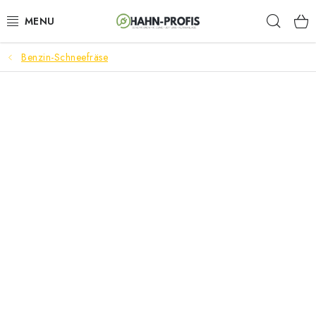
Zum
Such
Inhalt
springen
Benzin-Schneefräse
GENERATOREN
GARTENTECHNIK
BAUGERÄTE
AKKU-WERKZEUGE
LÜFTUNGSTECHNIK
HEIZUNGEN
ELEKTRISCHE KAMINE