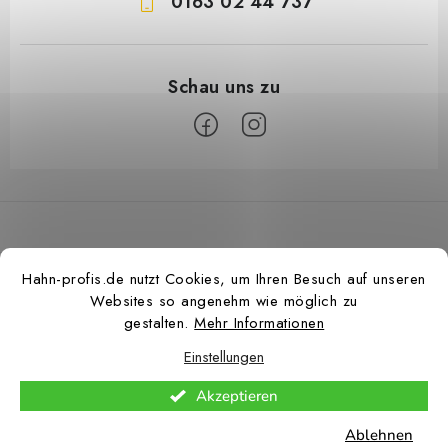
0163 02 44 737
F
u
ß
z
Hahn-profis.de nutzt Cookies, um Ihren Besuch auf unseren
e
Websites so angenehm wie möglich zu
i
gestalten.
Mehr Informationen
l
Einstellungen
e
Copyright 2026
Hahn Profis
. Alle Rechte vorbehalten.
Cookie-
Akzeptieren
Einstellungen ändern
Ablehnen
Erstellt von Shoptet Premium