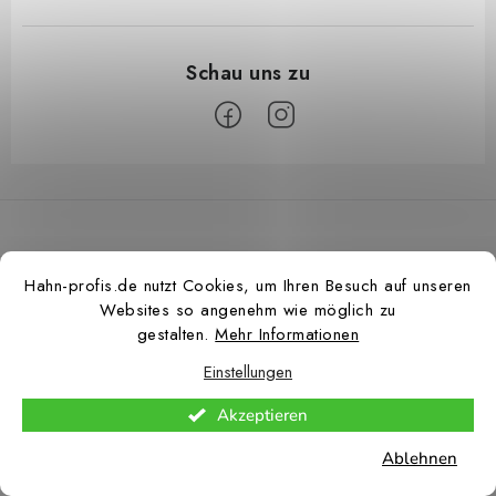
F
u
ß
z
Hahn-profis.de nutzt Cookies, um Ihren Besuch auf unseren
e
Websites so angenehm wie möglich zu
i
gestalten.
Mehr Informationen
l
Einstellungen
e
Copyright 2026
Hahn Profis
. Alle Rechte vorbehalten.
Cookie-Einstellungen
Akzeptieren
ändern
Ablehnen
Erstellt von Shoptet Premium